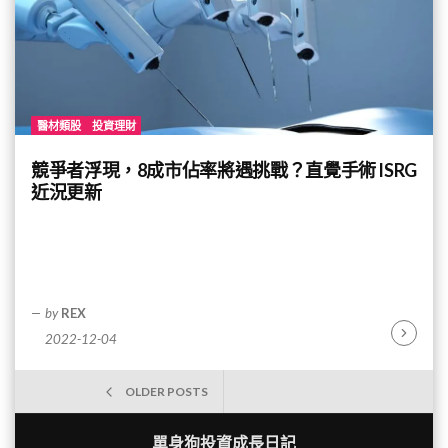
醫材類股
投資理財
競爭者浮現，8成市佔率將遇挑戰？直覺手術 ISRG
近況更新
by
REX
2022-12-04
Continu
Reading
文
OLDER POSTS
章
單身狗投資成長日記