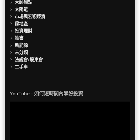
大師觀點
太陽能
市場與宏觀經濟
房地產
投資理財
抽書
新能源
未分類
法說會/股東會
二手車
YouTube – 如何短時間內學好投資
視
訊
播
放
器