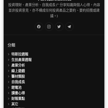
導
投資理財、產業分析、自我成長 (* 分享知識與個人心得，內容
並非投資意見，亦不構成任何投資產品之要約、要約招攬或建
覽
議。)
FB
IG
Twitter
TG
分類
特斯拉週報
生技產業週報
產業分析
線上遊戲
醫材類股
自我成長
鋰電池
讀書心得
財報重點
其它