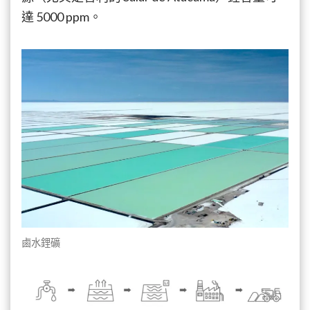
達 5000 ppm。
鹵水鋰礦