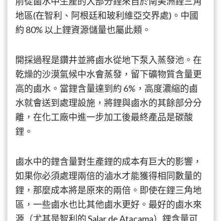
前從鹵水中生產的大部分鋰來自於南美洲鋰三角
地區(在智利、阿根廷和玻利維亞交界處)。中國
約 80% 以上鋰資源儲量也屬此類。
開採過程是鑽井並將鹵水從地下泵入蒸發池。在
乾燥的沙漠氣候中水會蒸發，留下礦物質含量更
高的鹵水。當鋰含量達到約 6%，高度濃縮的鹵
水就會送到處理設施，將鋰與鹵水的其餘部分分
離，在化工廠中進一步加工後最終產品是碳酸
鋰。
鹵水中的鋰含量對生產鋰的成本有巨大的影響，
如果你必須處理兩倍的滷水才能獲得相同數量的
鋰，那麼成本將是原來的兩倍。即使在鋰三角地
區，一些鹵水也比其他鹵水更好。最好的鹵水來
源（尤其是智利的 Salar de Atacama）鋰含量可