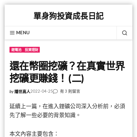
Skip
單身狗投資成長日記
to
content
MENU
SEA
鋰電池
投資理財
還在幣圈挖礦？在真實世界
挖礦更賺錢！ (二)
在
2022-04-25
有 3 則留言
by
隱世高人
〈還
在
延續上一篇，在進入鋰礦公司深入分析前，必須
幣
先了解一些必要的背景知識。
圈
挖
礦？
本文內容主要包含：
在