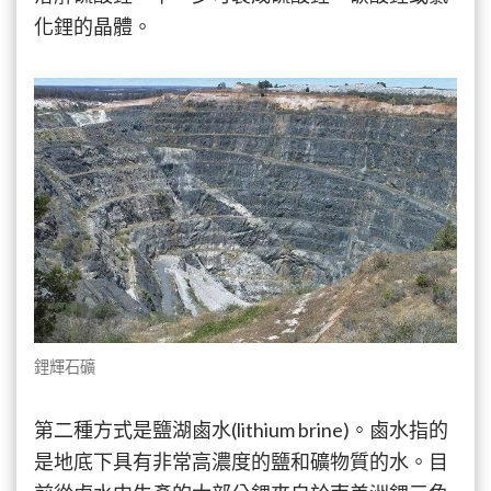
化鋰的晶體。
鋰輝石礦
第二種方式是鹽湖鹵水(lithium brine)。鹵水指的
是地底下具有非常高濃度的鹽和礦物質的水。目