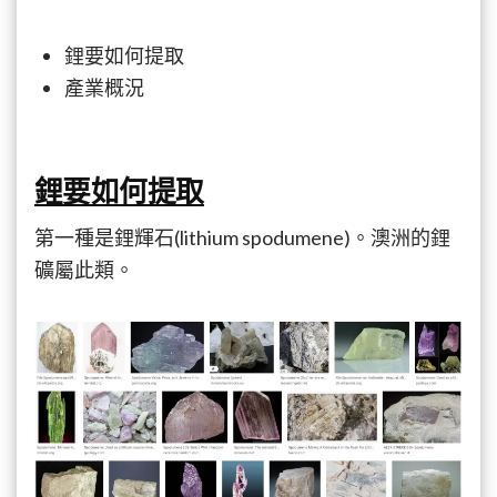
真
實
鋰要如何提取
世
產業概況
界
挖
礦
更
賺
鋰要如何提取
錢！
(二)〉
第一種是鋰輝石(lithium spodumene)。澳洲的鋰
中
礦屬此類。