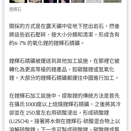
鋰輝石
開採的方式是在露天礦中從地下挖出岩石，然後
將這些岩石壓碎、按大小分類和清潔，形成含有
約6-7% 的氧化鋰的鋰輝石精礦。
鋰輝石精礦被運送到其他加工設施，在那裡它被
轉化為更高等級的鋰產品，如碳酸鋰或氫氧化
鋰。大部分的鋰輝石精礦都運往中國進行加工。
在鋰輝石加工設施中，提取鋰的傳統方法是首先
在攝氏1000度以上焙燒鋰輝石精礦，之後將其冷
卻並在 250 度左右用硫酸浸出，形成硫酸鋰
(Li2SO4)。接著將水倒在鋰輝石-硫酸混合物上以
溶解硫酸鋰。下一步可製成硫酸鋰、碳酸鋰或氯