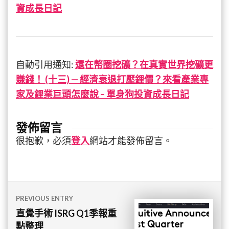
資成長日記
自動引用通知:
還在幣圈挖礦？在真實世界挖礦更
賺錢！ (十三) — 經濟衰退打壓鋰價？來看產業專
家及鋰業巨頭怎麼說 – 單身狗投資成長日記
發佈留言
很抱歉，必須
登入
網站才能發佈留言。
文
PREVIOUS ENTRY
章
直覺手術 ISRG Q1季報重
點整理