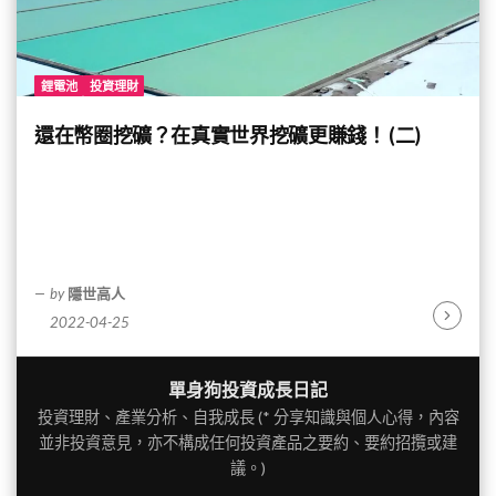
鋰電池
投資理財
還在幣圈挖礦？在真實世界挖礦更賺錢！ (二)
by
隱世高人
2022-04-25
Continu
Reading
單身狗投資成長日記
投資理財、產業分析、自我成長 (* 分享知識與個人心得，內容
並非投資意見，亦不構成任何投資產品之要約、要約招攬或建
議。)