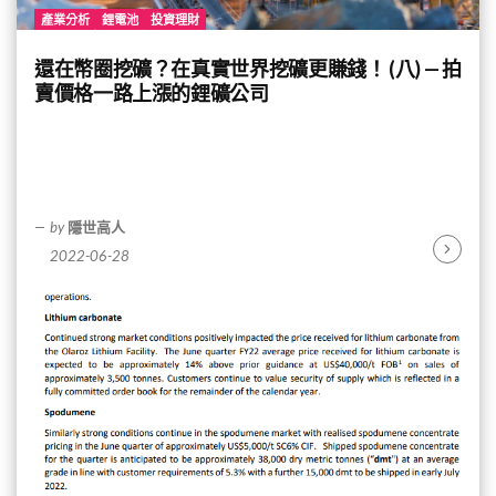
產業分析
鋰電池
投資理財
還在幣圈挖礦？在真實世界挖礦更賺錢！ (八) — 拍
賣價格一路上漲的鋰礦公司
by
隱世高人
2022-06-28
Continu
Reading