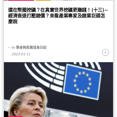
還在幣圈挖礦？在真實世界挖礦更賺錢！ (十三) —
經濟衰退打壓鋰價？來看產業專家及鋰業巨頭怎
麼說
by
單身狗投資成長日記
2023-01-11
Continu
Reading