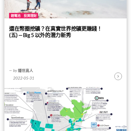
鋰電池
投資理財
還在幣圈挖礦？在真實世界挖礦更賺錢！
(五) — Big 5 以外的潛力新秀
by
隱世高人
2022-05-31
Continu
Reading