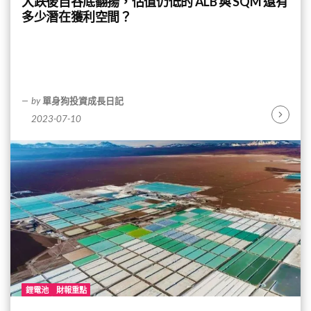
大跌後自谷底翻揚，估值仍低的 ALB 與 SQM 還有
多少潛在獲利空間？
by
單身狗投資成長日記
2023-07-10
Continu
Reading
鋰電池
財報重點