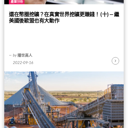
產業分析
還在幣圈挖礦？在真實世界挖礦更賺錢！ (十) — 繼
美國後歐盟也有大動作
by
隱世高人
2022-09-16
Continu
Reading