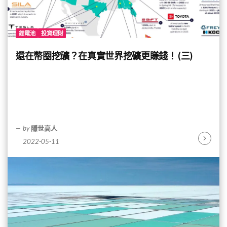
鋰電池
投資理財
還在幣圈挖礦？在真實世界挖礦更賺錢！ (三)
by
隱世高人
2022-05-11
Continu
Reading