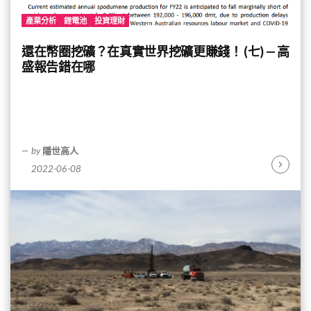
產業分析
鋰電池
投資理財
還在幣圈挖礦？在真實世界挖礦更賺錢！ (七) — 高
盛報告錯在哪
by
隱世高人
2022-06-08
Continu
Reading