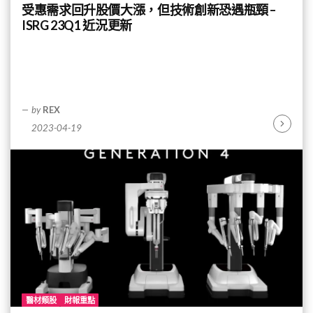
受惠需求回升股價大漲，但技術創新恐遇瓶頸 –
ISRG 23Q1 近況更新
by
REX
2023-04-19
Continu
Reading
醫材類股
財報重點