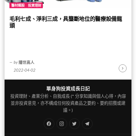
醫材類股
投資理財
毛利七成、淨利三成，具壟斷地位的醫療設備龍
頭
by
隱世高人
2022-04-02
Continu
Reading
單身狗投資成長日記
投資理財、產業分析、自我成長 (* 分享知識與個人心得，內容
並非投資意見，亦不構成任何投資產品之要約、要約招攬或建
議。)
FB
IG
Twitter
TG