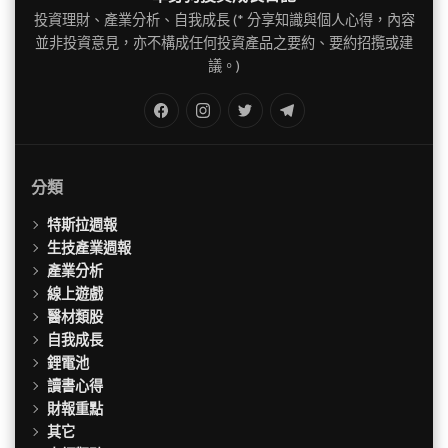
導
投資理財、產業分析、自我成長 (* 分享知識與個人心得，內容
並非投資意見，亦不構成任何投資產品之要約、要約招攬或建
覽
議。)
FB
IG
Twitter
TG
分類
特斯拉週報
生技產業週報
產業分析
線上遊戲
醫材類股
自我成長
鋰電池
讀書心得
財報重點
其它