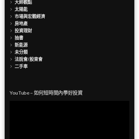
大師觀點
太陽能
市場與宏觀經濟
房地產
投資理財
抽書
新能源
未分類
法說會/股東會
二手車
YouTube – 如何短時間內學好投資
視
訊
播
放
器