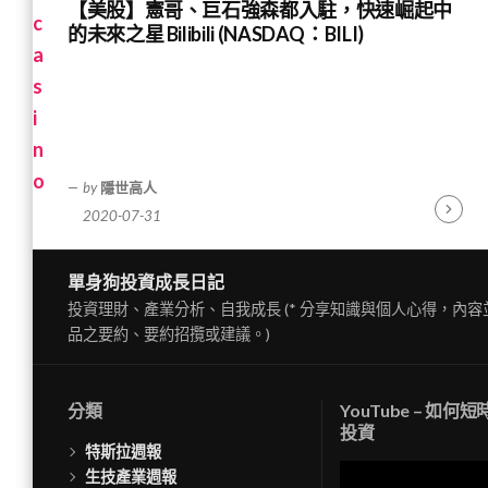
【美股】憲哥、巨石強森都入駐，快速崛起中
的未來之星 Bilibili (NASDAQ：BILI)
by
隱世高人
2020-07-31
Contin
Readin
單身狗投資成長日記
投資理財、產業分析、自我成長 (* 分享知識與個人心得，內
品之要約、要約招攬或建議。)
分類
YouTube – 如何
投資
特斯拉週報
視
生技產業週報