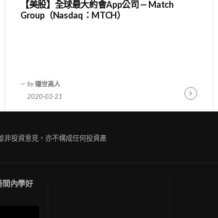
【美股】全球最大約會App公司 — Match
Group（Nasdaq：MTCH）
by
隱世高人
2020-03-21
ue
Continue
g
Reading
容並非投資意見，亦不構成任何投資產
短時間內學好