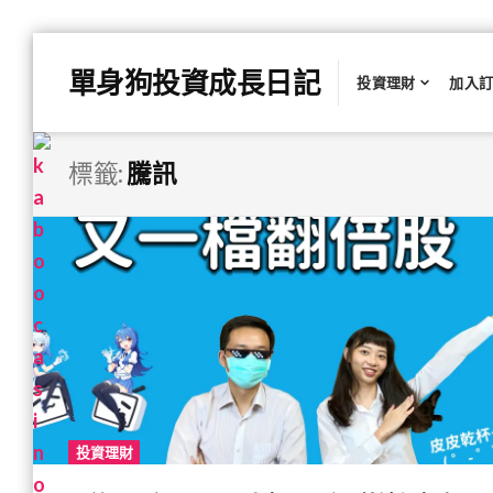
Skip
單身狗投資成長日記
to
投資理財
加入
content
標籤:
騰訊
投資理財