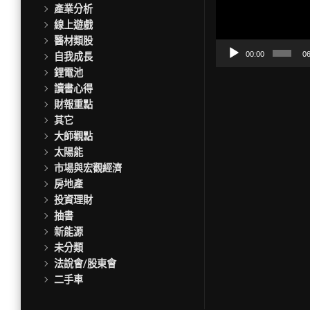
訊
產業分析
播
線上遊戲
放
醫材類股
器
00:00
06
自我成長
鋰電池
讀書心得
財報重點
其它
大師觀點
太陽能
市場與宏觀經濟
房地產
投資理財
抽書
新能源
未分類
法說會/股東會
二手車