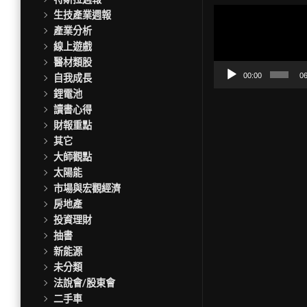
視
生技產業週報
訊
產業分析
播
線上遊戲
放
醫材類股
器
00:00
06
自我成長
鋰電池
讀書心得
財報重點
其它
大師觀點
太陽能
市場與宏觀經濟
房地產
投資理財
抽書
新能源
未分類
法說會/股東會
二手車