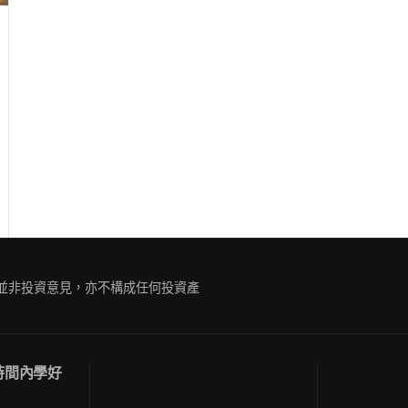
ue
g
容並非投資意見，亦不構成任何投資產
短時間內學好