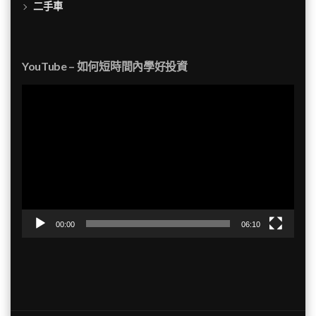
二手車
YouTube – 如何短時間內學好投資
視
訊
播
放
器
00:00
06:10