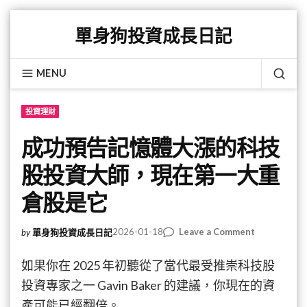
Skip
單身狗投資成長日記
to
content
MENU
SEA
投資理財
成功預告記憶體大漲的科技
股投資大師，現在第一大重
倉股是它
on
2026-01-18
Leave a Comment
by
單身狗投資成長日記
成
功
如果你在 2025 年初聽從了當代最受推崇科技股
預
投資專家之一 Gavin Baker 的建議，你現在的資
告
產可能已經翻倍。
記