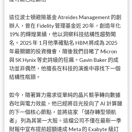
憶
體
這位波士頓避險基金 Atreides Management 的創
大
漲
辦人，曾在 Fidelity 管理基金近 20 年，創造年化
的
19% 的輝煌業績，他以洞察科技結構性趨勢聞
科
技
名。2025 年 1 月他準確點名 HBM 將成為 2025
股
年最關鍵的投資機會，隨後我們目睹了 Micron
投
與 SK Hynix 等史詩級的狂飆。Gavin Baker 的成
資
大
功並非偶然，他擅長在科技的演進中尋找下一個
師，
結構性瓶頸。
現
在
第
如今，隨著算力需求從單純的晶片競爭轉向數據
一
吞吐與電力效能，他已經將目光投向了 AI 計算鏈
大
重
的下一個核心節點，並將這家 「儲存轉型領航
倉
者」 列為其第一大股。這檔公司不僅在最新一季
股
財報中宣布提前超額達成 Meta 的 Exabyte 級訂
是