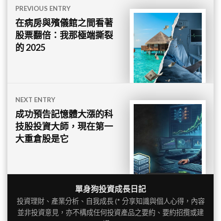
文
PREVIOUS ENTRY
章
在病房與殯儀館之間看著
股票翻倍：我那極端撕裂
導
的 2025
覽
NEXT ENTRY
成功預告記憶體大漲的科
技股投資大師，現在第一
大重倉股是它
單身狗投資成長日記
投資理財、產業分析、自我成長 (* 分享知識與個人心得，內容
並非投資意見，亦不構成任何投資產品之要約、要約招攬或建