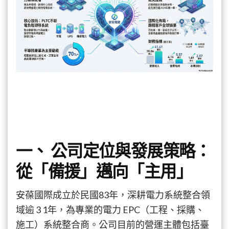
百
億、
能
見
度
看
至
2028！
安
葆
(7792)
上
櫃
一、 公司定位與發展策略：
前
法
從「備援」邁向「主用」
說
重
點〉
安葆國際成立於民國83年，深耕電力系統整合領
中
域逾 3 1年，為專業的電力 EPC（工程、採購、
施工）系統整合商。公司目前的營運主體包括臺