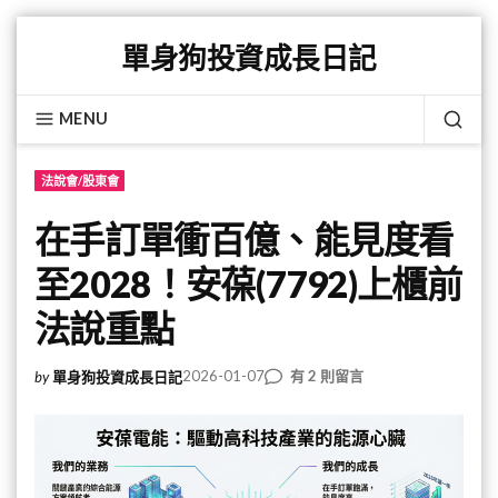
Skip
單身狗投資成長日記
to
content
MENU
SEA
法說會/股東會
在手訂單衝百億、能見度看
至2028！安葆(7792)上櫃前
法說重點
在
2026-01-07
有 2 則留言
by
單身狗投資成長日記
〈在
手
訂
單
衝