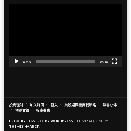
視
訊
播
放
器
00:00
06:10
投資理財
加入訂閱
登入
美股選擇權實戰策略
讀書心得
推薦書籍
好康優惠
PROUDLY POWERED BY WORDPRESS
|
THEME: AQUENE BY
THEMES HARBOR
.