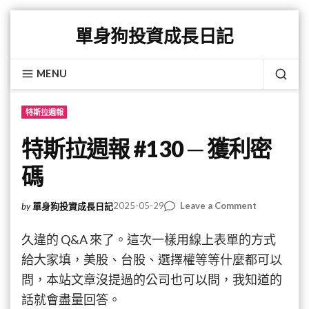
Skip
單身狗投資成長日記
to
content
MENU
SEA
特斯拉週報
特斯拉週報 #130 ─ 獲利密
碼
on
2025-05-29
Leave a Comment
by
單身狗投資成長日記
特
斯
久違的 Q&A 來了。這次一樣用線上表單的方式
拉
給大家填，美股、台股、選擇權等等什麼都可以
週
問，本站文章沒提過的公司也可以問，我知道的
報
#130
話就會盡量回答。
─