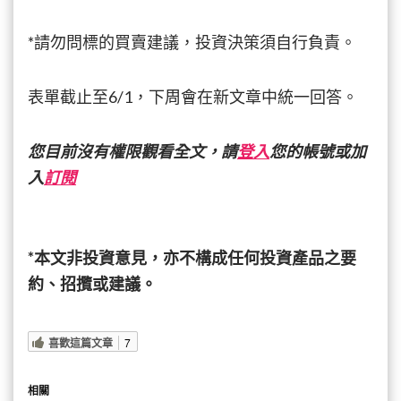
獲
利
*請勿問標的買賣建議，投資決策須自行負責。
密
碼
表單截止至6/1，下周會在新文章中統一回答。
您目前沒有權限觀看全文，請
登入
您的帳號或加
入
訂閱
*本文非投資意見，亦不構成任何投資產品之要
約、招攬或建議。
喜歡這篇文章
7
相關