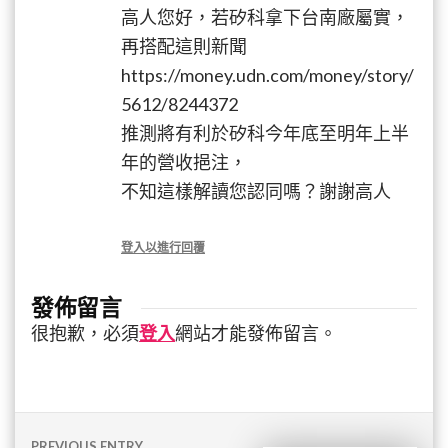
高人您好，若矽科拿下台南廠屬實，
再搭配這則新聞
https://money.udn.com/money/story/
5612/8244372
推測將有利於矽科今年底至明年上半
年的營收挹注，
不知這樣解讀您認同嗎？謝謝高人
登入以進行回覆
發佈留言
很抱歉，必須
登入
網站才能發佈留言。
文
PREVIOUS ENTRY