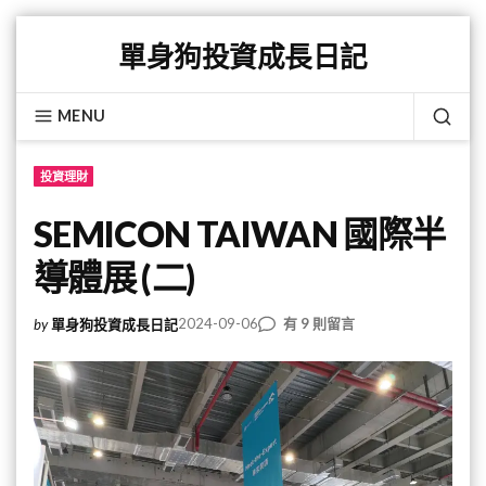
Skip
單身狗投資成長日記
to
content
MENU
SEA
投資理財
SEMICON TAIWAN 國際半
導體展 (二)
在
2024-09-06
有 9 則留言
by
單身狗投資成長日記
〈SEMICON
TAIWAN
國
際
半
導
體