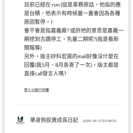
目前已經在 run (這是業務原話，他指的應
是台積，他表示有時候蓋一蓋會因為各種
原因暫停。)
會不會是指嘉義廠? 或許他的意思是嘉義一
期挖到古蹟停工，先蓋二期呢?(我是看新
聞報導)
另外，版主矽科宏晟的mail好像沒什麼在
回覆(我5月、8月各寄了一次)，版主都是
直接call發言人嗎?
登入以進行回覆
單身狗投資成長日記
2024-09-1722:08:52