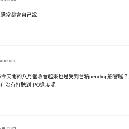
司通常都會自己說
018:48:41
5今天開的八月營收看起來也是受到台積pending影響囉
有沒有打聽到IPO進度呢