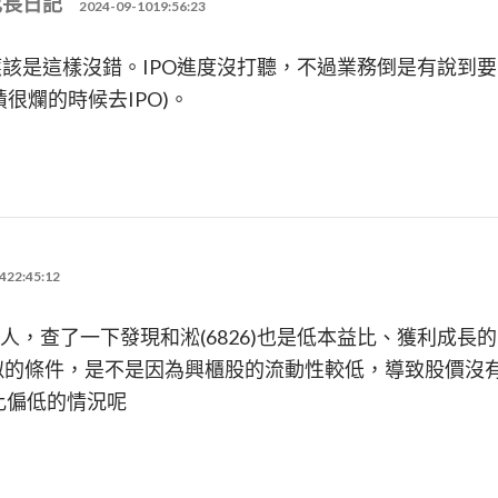
成長日記
2024-09-1019:56:23
該是這樣沒錯。IPO進度沒打聽，不過業務倒是有說到要
績很爛的時候去IPO)。
422:45:12
人，查了一下發現和淞(6826)也是低本益比、獲利成長
相似的條件，是不是因為興櫃股的流動性較低，導致股價沒
比偏低的情況呢