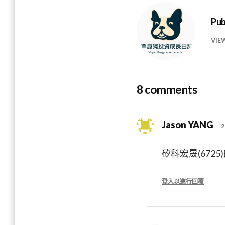
Pub
VIE
8 comments
Jason YANG
2
矽科宏晟(672
登入以進行回覆