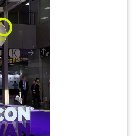
導
體
展
(一)〉
中