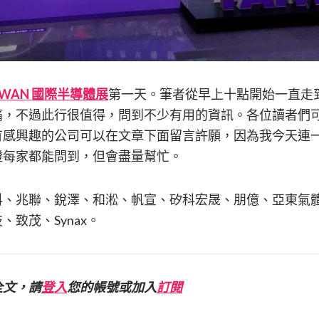
AIWAN 國際半導體展
第一天。筆者從早上十點開始一直走
痛，不過此行很值得，問到不少有用的資訊。各位讀者們
有感興趣的公司可以在文章下面留言許願，因為我今天連
證每家都能問到，但會盡量幫忙。
科、兆聯、銳澤、和淞、帆宣、矽科宏晟、朋億、亞東氣
致茂、Synax。
全文，請
登入
您的帳號或加入
訂閱