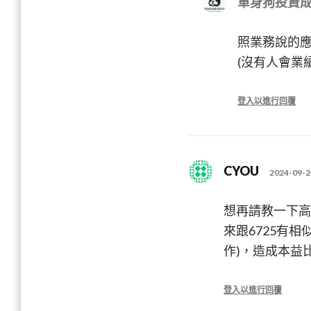
單身狗投資
照業務說的應
(沒有人會業
登入以進行回覆
CYOU
2024-09-2
想再請教一下高
來跟6725有
作)，造成本益
登入以進行回覆