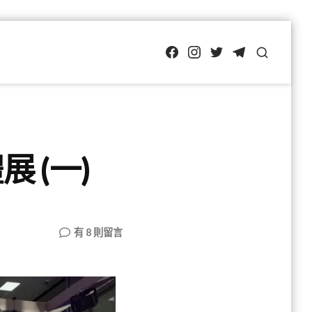
FB
IG
Twitter
TG
SEARCH
展 (一)
在
有 8 則留言
〈SEMICON
TAIWAN
國
際
半