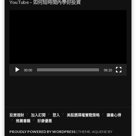
YouTube – 如何短時間內學好投資
視
訊
播
放
器
00:00
06:10
投資理財
加入訂閱
登入
美股選擇權實戰策略
讀書心得
推薦書籍
好康優惠
PROUDLY POWERED BY WORDPRESS
|
THEME: AQUENE BY