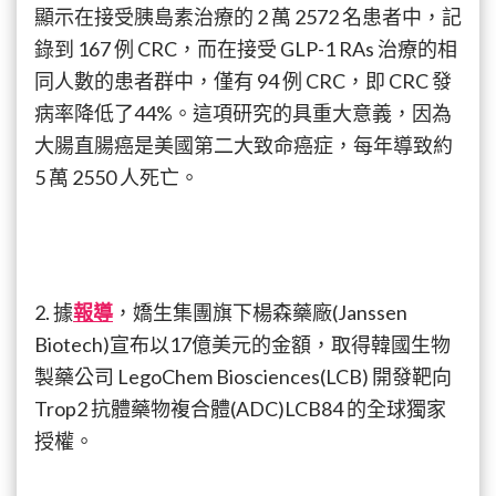
顯示在接受胰島素治療的 2 萬 2572 名患者中，記
錄到 167 例 CRC，而在接受 GLP-1 RAs 治療的相
同人數的患者群中，僅有 94 例 CRC，即 CRC 發
病率降低了44%。這項研究的具重大意義，因為
大腸直腸癌是美國第二大致命癌症，每年導致約
5 萬 2550 人死亡。
2. 據
報導
，嬌生集團旗下楊森藥廠(Janssen
Biotech)宣布以17億美元的金額，取得韓國生物
製藥公司 LegoChem Biosciences(LCB) 開發靶向
Trop2 抗體藥物複合體(ADC)LCB84 的全球獨家
授權。