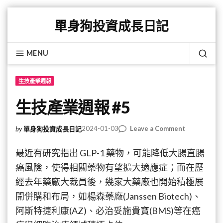
Skip
單身狗投資成長日記
to
content
MENU
SEA
生技產業週報
生技產業週報 #5
on
2024-01-03
Leave a Comment
by
單身狗投資成長日記
生
技
最近有研究指出 GLP-1 藥物，可能降低大腸直腸
產
癌風險，使得相關藥物有望擴大適應症；而在歷
業
經去年藥廠大裁員後，幾家大藥廠也開始積極展
週
報
開併購和布局，如楊森藥廠(Janssen Biotech)、
#5
阿斯特捷利康(AZ)、必治妥施貴寶(BMS)等在癌