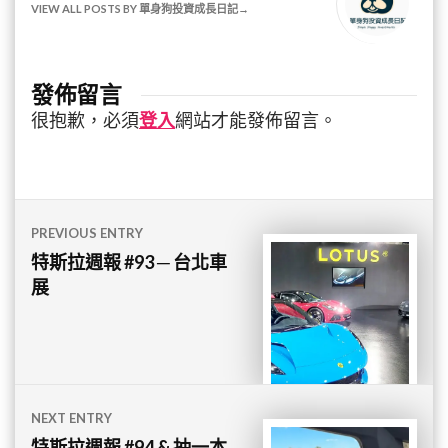
VIEW ALL POSTS BY 單身狗投資成長日記
發佈留言
很抱歉，必須
登入
網站才能發佈留言。
文
PREVIOUS ENTRY
章
特斯拉週報 #93 ─ 台北車
展
導
覽
NEXT ENTRY
特斯拉週報 #94 & 抽一本