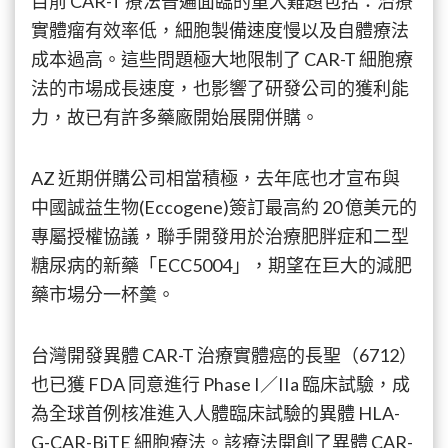
目前 CAR-T 療法普遍面臨的重大難題包括：治療
實體瘤有效率低，細胞製備速度慢以及自體療法
成本過高。這些問題極大地限制了 CAR-T 細胞療
法的市場成長速度，也影響了研發公司的獲利能
力，故已有許多藥廠開始展開併購。
AZ 近期併購公司相當積極，去年底也才宣布與
中國誠益生物(Eccogene)簽訂最高約 20 億美元的
專屬授權協議，聯手開發用於治療肥胖症和二型
糖尿病的新藥「ECC5004」，期望在巨大的減肥
藥市場分一杯羹。
台灣開發異體 CAR-T 治療實體癌的長聖（6712）
也已獲 FDA 同意進行 Phase I／IIa 臨床試驗，成
為全球首例核准進入人體臨床試驗的異體 HLA-
G-CAR-BiTE 細胞療法。該療法開創了異體 CAR-