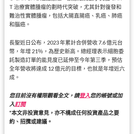
T 治療實體腫瘤的劃時代突破，尤其針對復發和
難治性實體腫瘤，包括大腸直腸癌、乳癌、肺癌
和腦癌。
長聖近日公布，2023 年累計合併營收 7.6 億元台
幣，年增 21％，為歷史新高。總經理表示細胞委
託製造訂單的能見度已延伸至今年第三季，預估
全年營收將達成 12 億元的目標，也就是年增近六
成。
您目前沒有權限觀看全文，請
登入
您的帳號或加
入
訂閱
*本文非投資意見，亦不構成任何投資產品之要
約、招攬或建議。