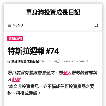
Skip
單身狗投資成長日記
to
content
MENU
SEA
特斯拉週報
特斯拉週報 #74
on
2023-08-04
Leave a Comment
by
單身狗投資成長日記
特
斯
您目前沒有權限觀看全文，請
登入
您的帳號或加
拉
入
訂閱
週
*本文非投資意見，亦不構成任何投資產品之要
報
#74
約、招攬或建議。