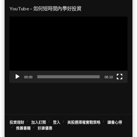
YouTube – 如何短時間內學好投資
視
訊
播
放
器
00:00
06:10
投資理財
加入訂閱
登入
美股選擇權實戰策略
讀書心得
推薦書籍
好康優惠