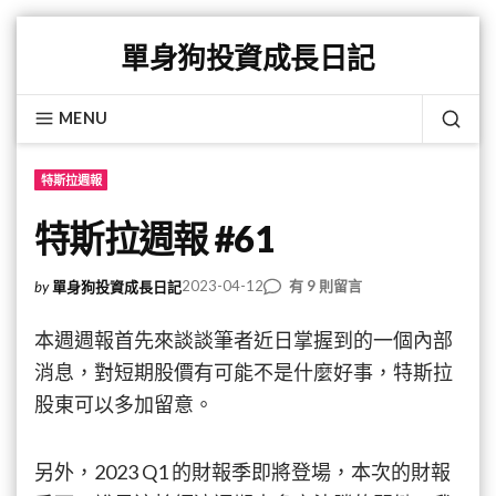
Skip
單身狗投資成長日記
to
content
MENU
SEA
特斯拉週報
特斯拉週報 #61
在
2023-04-12
有 9 則留言
by
單身狗投資成長日記
〈特
斯
本週週報首先來談談筆者近日掌握到的一個內部
拉
消息，對短期股價有可能不是什麼好事，特斯拉
週
股東可以多加留意。
報
#61〉
中
另外，2023 Q1 的財報季即將登場，本次的財報