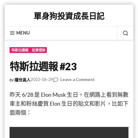
Skip
單身狗投資成長日記
to
content
MENU
SEA
特斯拉週報
投資理財
特斯拉週報 #23
on
2022-06-29
Leave a Comment
by
隱世高人
特
斯
昨天 6/28 是 Elon Musk 生日。在網路上看到無數
拉
車主和粉絲慶賀 Elon 生日的貼文和影片，比如下
週
面兩個：
報
#23