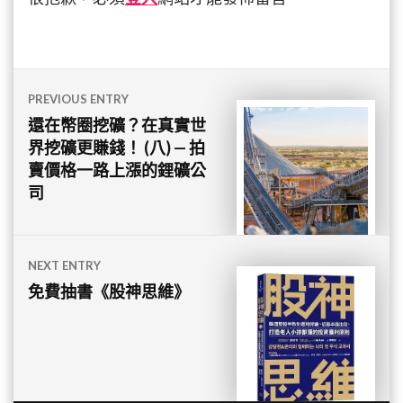
文
PREVIOUS ENTRY
章
還在幣圈挖礦？在真實世
界挖礦更賺錢！ (八) — 拍
導
賣價格一路上漲的鋰礦公
覽
司
NEXT ENTRY
免費抽書《股神思維》