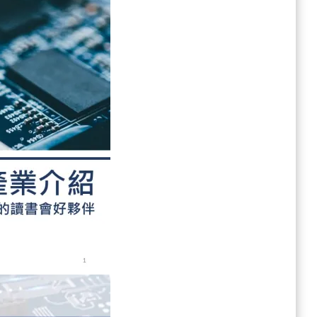
(PCB)
產
業
介
紹〉
中