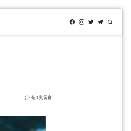
FB
IG
Twitter
TG
SEARCH
在
有 1 則留言
〈印
刷
電
路
板