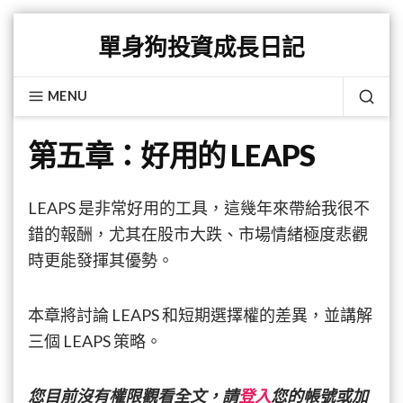
Skip
單身狗投資成長日記
to
content
MENU
SEA
第五章：好用的 LEAPS
LEAPS 是非常好用的工具，這幾年來帶給我很不
錯的報酬，尤其在股市大跌、市場情緒極度悲觀
時更能發揮其優勢。
本章將討論 LEAPS 和短期選擇權的差異，並講解
三個 LEAPS 策略。
您目前沒有權限觀看全文，請
登入
您的帳號或加