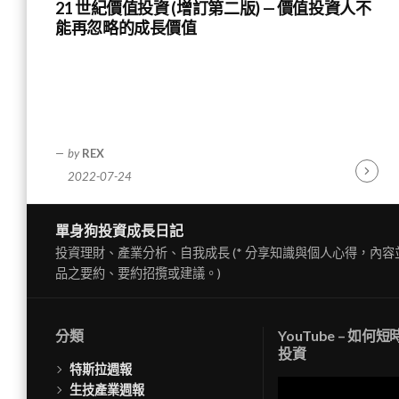
21 世紀價值投資 (增訂第二版) — 價值投資人不
能再忽略的成長價值
by
REX
2022-07-24
Contin
Readin
單身狗投資成長日記
投資理財、產業分析、自我成長 (* 分享知識與個人心得，內
品之要約、要約招攬或建議。)
分類
YouTube – 如何
投資
特斯拉週報
視
生技產業週報