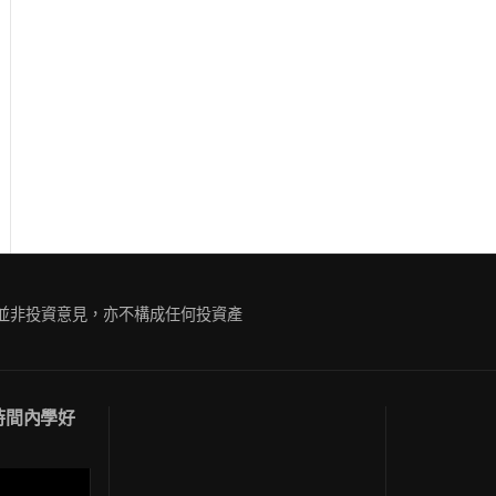
ue
g
容並非投資意見，亦不構成任何投資產
短時間內學好