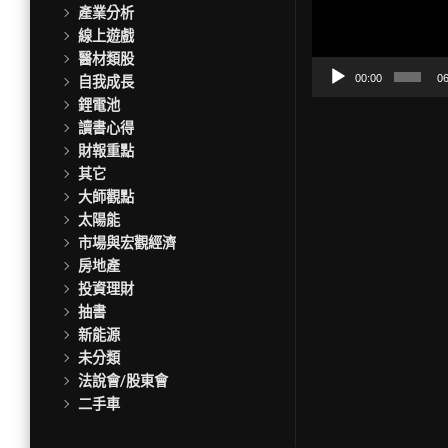
訊
產業分析
播
線上遊戲
放
醫材類股
器
00:00
06
自我成長
鋰電池
讀書心得
財報重點
其它
大師觀點
太陽能
市場與宏觀經濟
房地產
投資理財
抽書
新能源
未分類
法說會/股東會
二手車