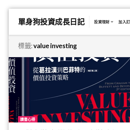
Skip
單身狗投資成長日記
to
投資理財
加入
content
標籤:
value investing
讀書心得