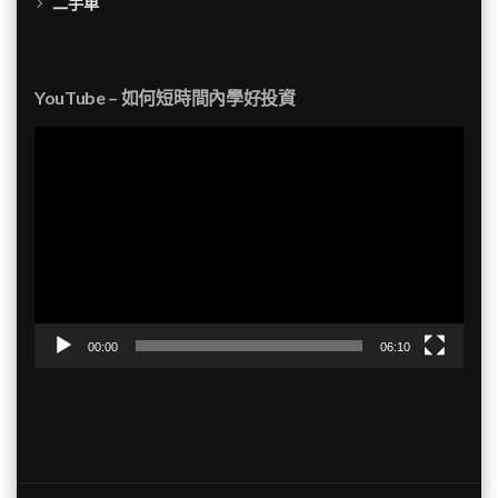
二手車
YouTube – 如何短時間內學好投資
視
訊
播
放
器
00:00
06:10