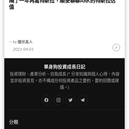
隔了一年再寫特斯拉，順便聊聊ARK的特斯拉估
值
by
隱世高人
2021-04-01
Continu
Reading
單身狗投資成長日記
投資理財、產業分析、自我成長 (* 分享知識與個人心得，內容
並非投資意見，亦不構成任何投資產品之要約、要約招攬或建
議。)
FB
IG
Twitter
TG
分類