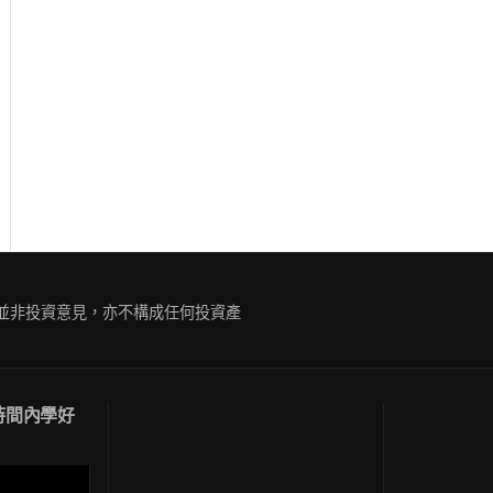
ue
g
容並非投資意見，亦不構成任何投資產
短時間內學好