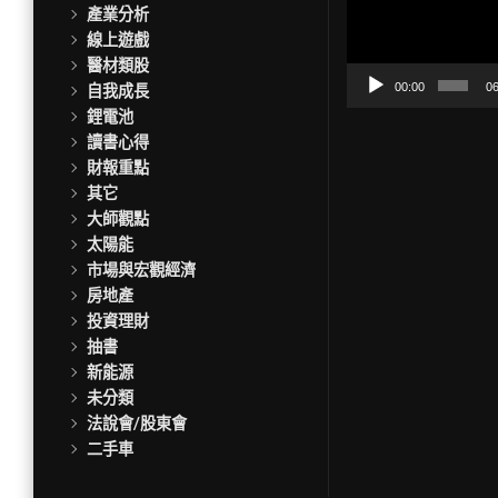
訊
產業分析
播
線上遊戲
放
醫材類股
器
00:00
06
自我成長
鋰電池
讀書心得
財報重點
其它
大師觀點
太陽能
市場與宏觀經濟
房地產
投資理財
抽書
新能源
未分類
法說會/股東會
二手車