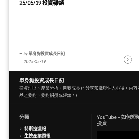
25/05/19 投資雜談
by
單身狗投資成長日記
2025-05-19
Contin
Readin
單身狗投資成長日記
投資理財、產業分析、自我成長 (* 分享知識與個人心得，內
品之要約、要約招攬或建議。)
分類
YouTube – 如何
投資
特斯拉週報
視
生技產業週報