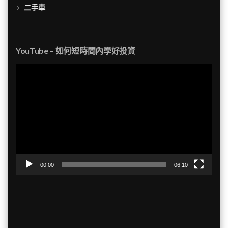
二手車
YouTube – 如何短時間內學好投資
視
訊
播
放
器
00:00
06:10