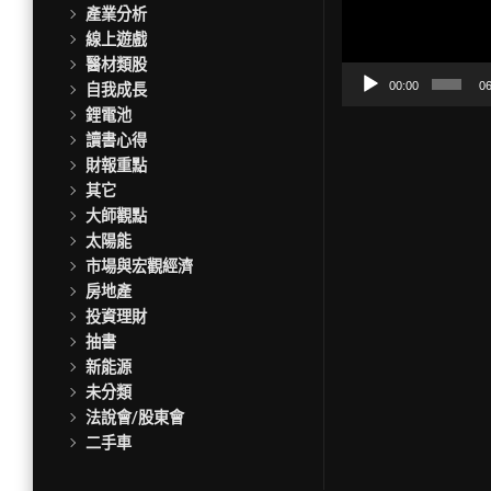
訊
產業分析
播
線上遊戲
放
醫材類股
器
00:00
06
自我成長
鋰電池
讀書心得
財報重點
其它
大師觀點
太陽能
市場與宏觀經濟
房地產
投資理財
抽書
新能源
未分類
法說會/股東會
二手車