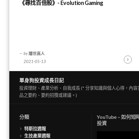
《尋找百倍股》- Evolution Gaming
by
隱世高人
2021-05-13
Contin
Readin
單身狗投資成長日記
投資理財、產業分析、自我成長 (* 分享知識與個人心得，內
品之要約、要約招攬或建議。)
分類
YouTube – 如何
投資
特斯拉週報
視
生技產業週報