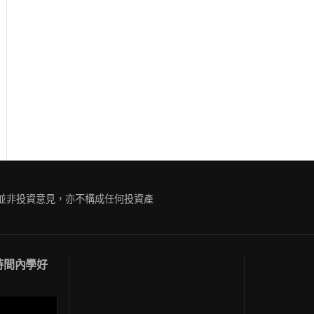
ue
g
容並非投資意見，亦不構成任何投資產
短時間內學好