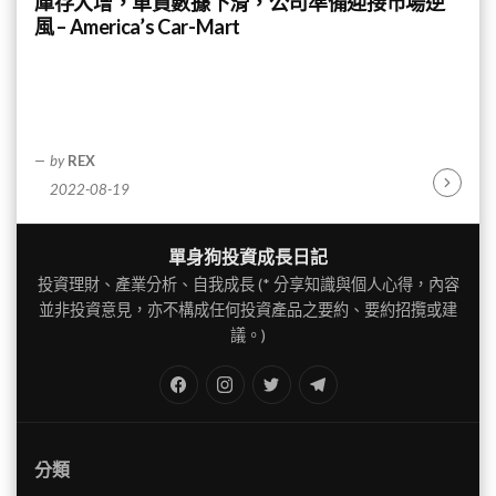
庫存大增，車貸數據下滑，公司準備迎接市場逆
風 – America’s Car-Mart
by
REX
2022-08-19
Continu
Reading
單身狗投資成長日記
投資理財、產業分析、自我成長 (* 分享知識與個人心得，內容
並非投資意見，亦不構成任何投資產品之要約、要約招攬或建
議。)
FB
IG
Twitter
TG
分類