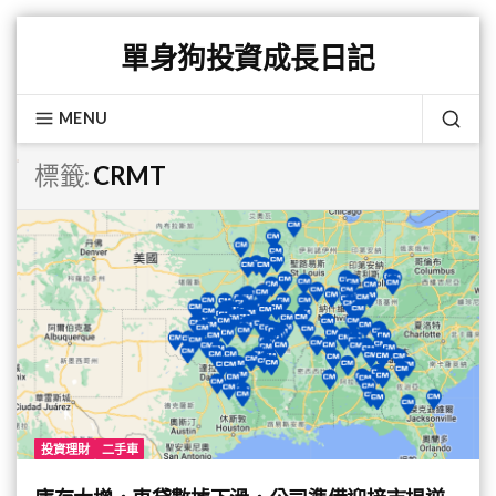
Skip
單身狗投資成長日記
to
content
MENU
SEA
標籤:
CRMT
投資理財
二手車