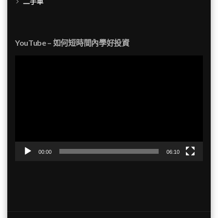
二手車
YouTube – 如何短時間內學好投資
視
訊
播
放
器
00:00
06:10