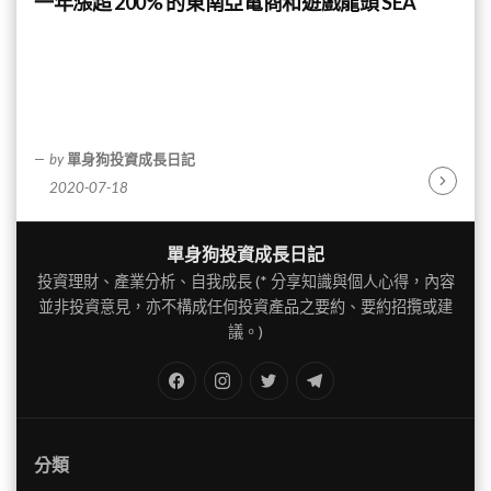
一年漲超 200% 的東南亞電商和遊戲龍頭 SEA
by
單身狗投資成長日記
2020-07-18
Continu
Reading
單身狗投資成長日記
投資理財、產業分析、自我成長 (* 分享知識與個人心得，內容
並非投資意見，亦不構成任何投資產品之要約、要約招攬或建
議。)
FB
IG
Twitter
TG
分類