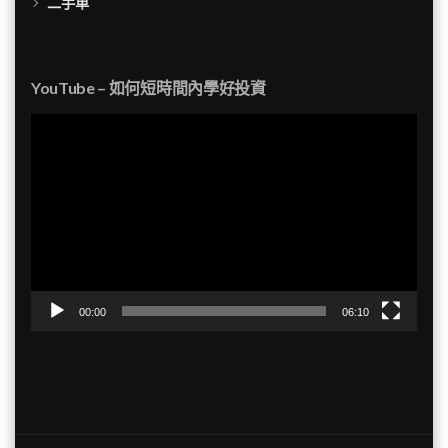
二手車
YouTube – 如何短時間內學好投資
視
訊
播
放
器
00:00
06:10