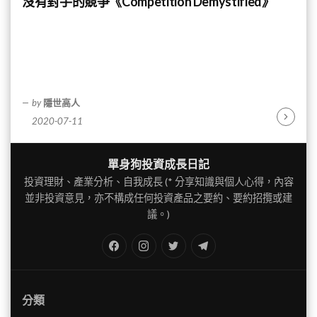
沒有對手的競爭《Competition Demystified》
by
隱世高人
2020-07-11
Continu
Reading
單身狗投資成長日記
投資理財、產業分析、自我成長 (* 分享知識與個人心得，內容
並非投資意見，亦不構成任何投資產品之要約、要約招攬或建
議。)
FB
IG
Twitter
TG
分類