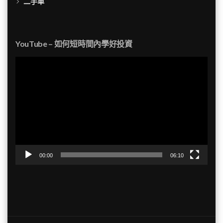
二手車
YouTube – 如何短時間內學好投資
視
訊
播
放
器
00:00
06:10