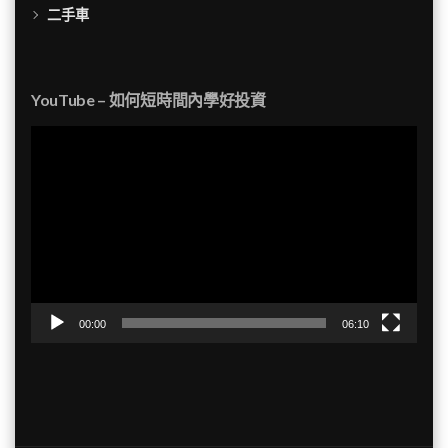
二手車
YouTube – 如何短時間內學好投資
視
訊
播
放
器
00:00
06:10