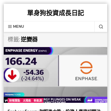
Skip
單身狗投資成長日記
to
content
MENU
SEA
標籤:
逆變器
財報重點
太陽能
新能源