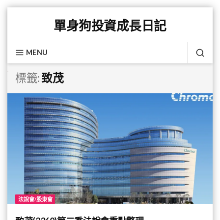
Skip
單身狗投資成長日記
to
content
MENU
SEA
標籤:
致茂
法說會/股東會