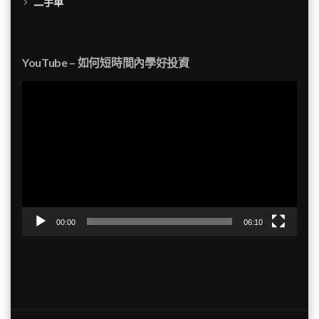
二手車
YouTube – 如何短時間內學好投資
視
訊
播
放
器
00:00
06:10