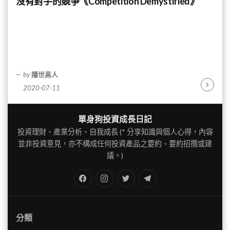
沒有對手的競爭《Competition Demystified》
by
隱世高人
2020-07-11
Continu
Reading
單身狗投資成長日記
投資理財、產業分析、自我成長 (* 分享知識與個人心得，內容
並非投資意見，亦不構成任何投資產品之要約、要約招攬或建
議。)
FB
IG
Twitter
TG
分類