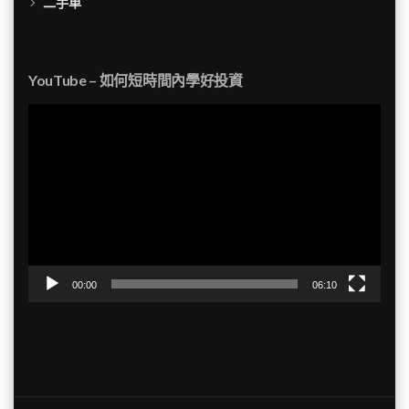
二手車
YouTube – 如何短時間內學好投資
視
訊
播
放
器
00:00
06:10