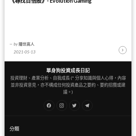
《尋找百倍股》- Evolution Gaming
by
隱世高人
2021-05-13
Continu
Reading
單身狗投資成長日記
投資理財、產業分析、自我成長 (* 分享知識與個人心得，內容
並非投資意見，亦不構成任何投資產品之要約、要約招攬或建
議。)
FB
IG
Twitter
TG
分類