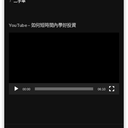
二手車
YouTube – 如何短時間內學好投資
視
訊
播
放
器
00:00
06:10