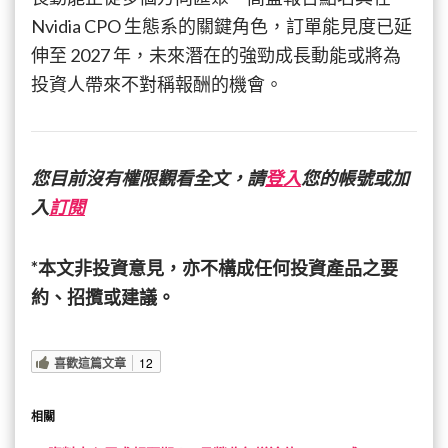
這
Nvidia CPO 生態系的關鍵角色，訂單能見度已延
家
伸至 2027 年，未來潛在的強勁成長動能或將為
小
公
投資人帶來不對稱報酬的機會。
司
未
來
成
您目前沒有權限觀看全文，請
登入
您的帳號或加
長
入
訂閱
動
能
強
*本文非投資意見，亦不構成任何投資產品之要
勁，
或
約、招攬或建議。
提
供
不
喜歡這篇文章
12
對
稱
報
相關
酬