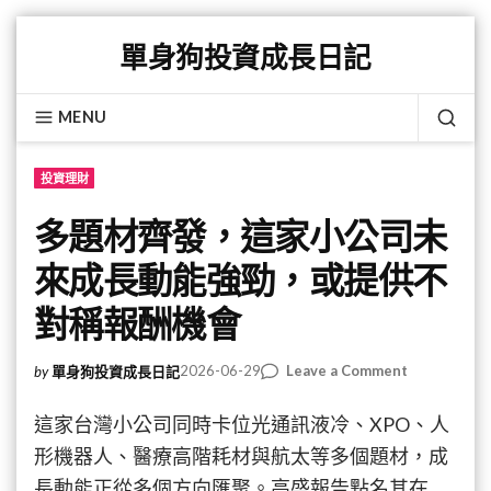
Skip
單身狗投資成長日記
to
content
MENU
SEA
投資理財
多題材齊發，這家小公司未
來成長動能強勁，或提供不
對稱報酬機會
on
2026-06-29
Leave a Comment
by
單身狗投資成長日記
多
題
這家台灣小公司同時卡位光通訊液冷、XPO、人
材
形機器人、醫療高階耗材與航太等多個題材，成
齊
長動能正從多個方向匯聚。高盛報告點名其在
發，