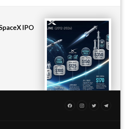
aceX IPO
FB
IG
Twitter
TG