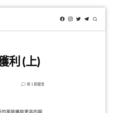
FB
IG
Twitter
TG
SEARCH
獲利 (上)
在
有 1 則留言
〈如
何
從
即
低的風險獲取更高的報
將