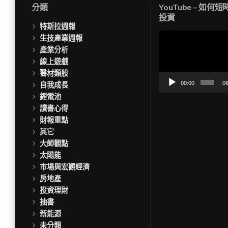
分類
YouTube – 如何
投資
特斯拉週報
視
生技產業週報
訊
產業分析
播
線上遊戲
放
醫材類股
器
00:00
06
自我成長
鋰電池
讀書心得
財報重點
其它
大師觀點
太陽能
市場與宏觀經濟
房地產
投資理財
抽書
新能源
未分類