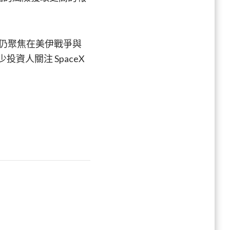
到
來
的
目光仍聚焦在美伊戰爭與
SpaceX
少投資人關注 SpaceX
IPO
獲
利
(上)〉
中