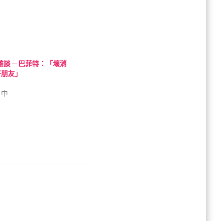
投資雜談 ─ 巴菲特：「壞消
好朋友」
」中