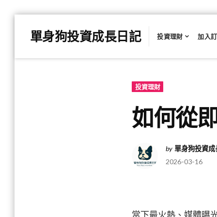
Skip
單身狗投資成長日記
to
投資理財
加入
content
投資理財
如何從即將
by
單身狗投資成
2026-03-16
當下最火熱、媒體曝