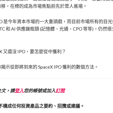
前移，在標的成為市場焦點前先於眾人進場。
X IPO 是今年資本市場的一大重頭戲，而目前市場所有的
GTC 和 AI 供應鏈瓶頸 (記憶體、光通、CPO 等等)，仍然很
。
X 又還沒 IPO，要怎麼從中獲利？
示從即將到來的 SpaceX IPO 獲利的數個方法。
全文，請
登入
您的帳號或加入
訂閱
亦不構成任何投資產品之要約、招攬或建議。