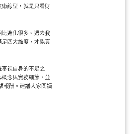
思
技術線型，就是只看財
考：
綜
合
四
相比進化很多。過去我
維
滿足四大維度，才能真
度
框
架，
捕
統審視自身的不足之
捉
心概念與實務細節，並
市
超額報酬。建議大家閱讀
場
超
額
報
酬〉
中