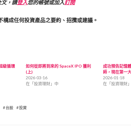
全文，請
登入
您的帳號或加入
訂閱
亦不構成任何投資產品之要約、招攬或建議。
建超級循環
如何從即將到來的 SpaceX IPO 獲利
成功預告記憶
(上)
師，現在第一
2026-03-16
2026-01-18
在「投資理財」中
在「投資理財
台股
投資