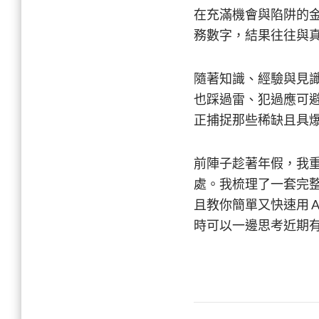
在充滿機會與陷阱的
務數字，結果往往與
隨著知識、經驗與見
也踩過雷、犯過應可
正捕捉那些稀缺且具
前陣子趁著年假，我
處。我梳理了一套完
且教你簡單又快速用 
時可以一邊思考近期