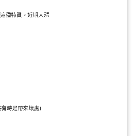
具有這種特質。近期大漲
：
 (雖然有時是帶來壞處)