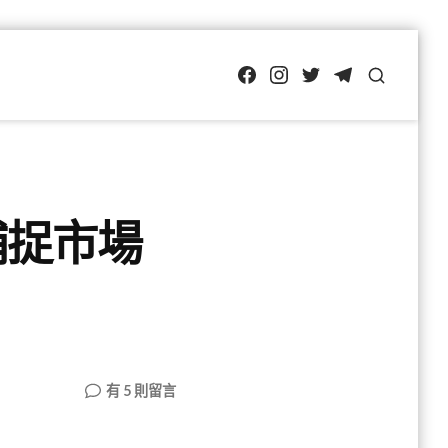
FB
IG
Twitter
TG
SEARCH
捕捉市場
在
有 5 則留言
〈投
資