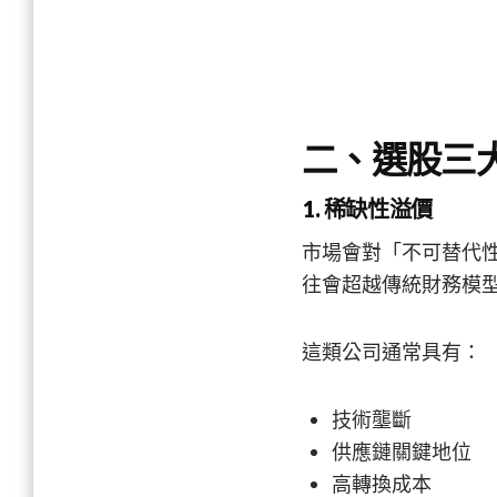
二、選股三
1. 稀缺性溢價
市場會對「不可替代
往會超越傳統財務模
這類公司通常具有：
技術壟斷
供應鏈關鍵地位
高轉換成本