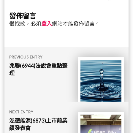
發佈留言
很抱歉，必須
登入
網站才能發佈留言。
文
PREVIOUS ENTRY
章
兆聯(6944)法說會重點整
理
導
覽
NEXT ENTRY
泓德能源(6873)上市前業
績發表會