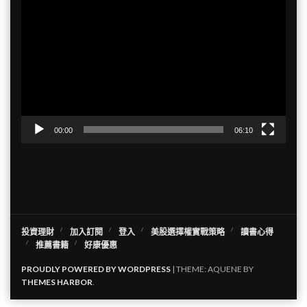
視
訊
播
放
器
00:00
06:10
投資理財
加入訂閱
登入
美股選擇權實戰策略
讀書心得
推薦書籍
好康優惠
PROUDLY POWERED BY WORDPRESS
|
THEME: AQUENE BY
THEMES HARBOR
.