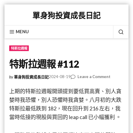
Skip
單身狗投資成長日記
to
content
MENU
SEA
特斯拉週報
特斯拉週報 #112
on
2024-08-19
Leave a Comment
by
單身狗投資成長日記
特
斯
上期的特斯拉週報開頭提到要低買高賣、別人貪
拉
婪時我恐懼，別人恐懼時我貪婪。八月初的大跌
週
特斯拉最低跌到 182，現在回升到 216 左右，我
報
#112
當時低接的現股與買回的 leap call 已小幅獲利 。