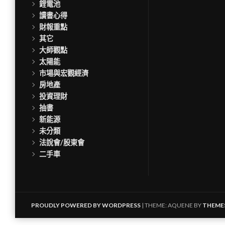
鋰電池
讀書心得
財報重點
其它
大師觀點
太陽能
市場與宏觀經濟
房地產
投資理財
抽書
新能源
未分類
法說會/股東會
二手車
PROUDLY POWERED BY WORDPRESS
|
THEME: AQUENE BY
THEME