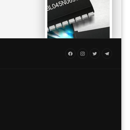
FB
IG
Twitter
TG