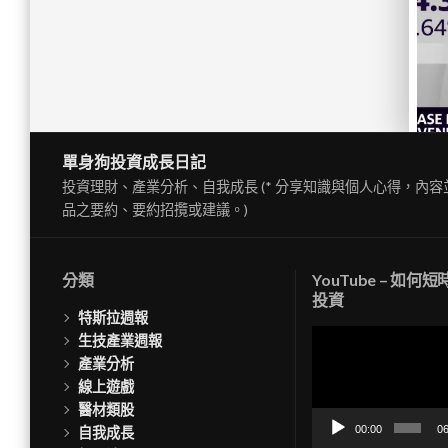
單身狗投資成長日記
投資理財、產業分析、自我成長 (* 分享知識與個人心得，內
品之要約、要約招攬或建議。)
分類
YouTube – 如何
投資
特斯拉週報
視
生技產業週報
訊
產業分析
播
線上遊戲
放
醫材類股
器
00:00
06
自我成長