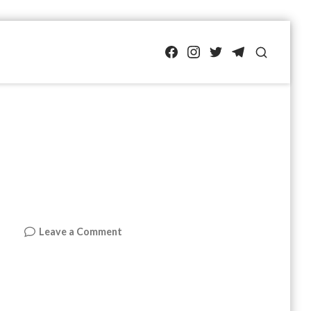
FB
IG
Twitter
TG
SEARCH
on
Leave a Comment
特
斯
拉
週
報