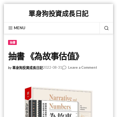
Skip
單身狗投資成長日記
to
content
MENU
SEA
抽書
抽書 《為故事估值》
on
2022-08-31
Leave a Comment
by
單身狗投資成長日記
抽
書
《為
故
事
估
值》