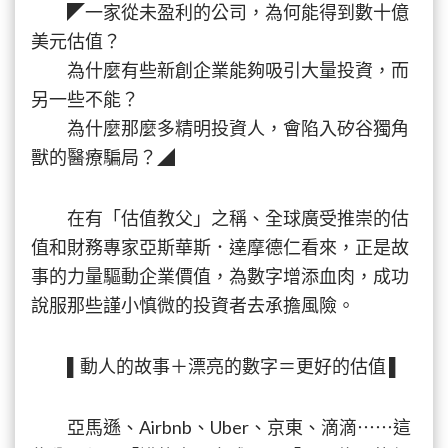
◤一家從未盈利的公司，為何能得到數十億
美元估值？
為什麼有些新創企業能夠吸引大量投資，而
另一些不能？
為什麼那麼多精明投資人，會陷入矽谷獨角
獸的醫療騙局？◢
在有「估值教父」之稱、全球廣受推崇的估
值和財務專家亞斯華斯．達摩德仁看來，正是故
事的力量驅動企業價值，為數字增添血肉，成功
說服那些謹小慎微的投資者去承擔風險。
▌動人的故事＋漂亮的數字＝更好的估值 ▌
亞馬遜、Airbnb、Uber、京東、滴滴⋯⋯這