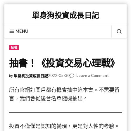
Skip
單身狗投資成長日記
to
content
MENU
SEA
抽書
抽書！《投資交易心理戰》
on
2022-05-30
Leave a Comment
by
單身狗投資成長日記
抽
書！
所有官網訂閱戶都有機會抽中這本書。不需要留
《投
言，我們會從後台名單隨機抽出。
資
交
易
心
理
投資不僅僅是認知的變現，更是對人性的考驗。
戰》