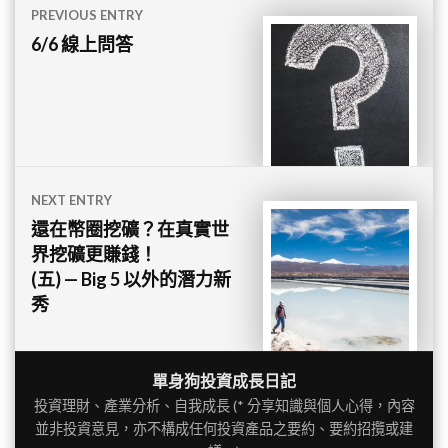
文
PREVIOUS ENTRY
章
6/6 線上問答
導
覽
NEXT ENTRY
還在幣圈挖礦？在真實世
界挖礦更賺錢！
(五) — Big 5 以外的潛力新
秀
單身狗投資成長日記
投資理財、產業分析、自我成長 (* 分享知識與個人心得，內容
並非投資意見，亦不構成任何投資產品之要約、要約招攬或建