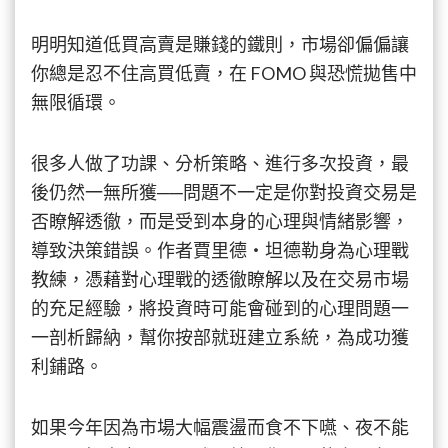
明明知道低買高賣是賺錢的鐵則，市場卻偏偏讓
你總是忍不住高買低賣，在 FOMO 與恐慌拋售中
無限循環。
很多人做了功課、分析策略、進行多次投資，最
後仍然一無所獲──問題不一定是你對投資交易是
否瞭解透徹，而是受到本身的心理與情緒影響，
導致決策錯誤。作者賈里德・坦德勒身為心理戰
教練，憑藉對心理戰的透徹瞭解以及在交易市場
的充足經驗，將投資時可能會碰到的心理問題一
一剖析歸納，幫你按部就班建立系統，為成功獲
利鋪路。
如果今年因為市場大幅震盪而食不下嚥、夜不能