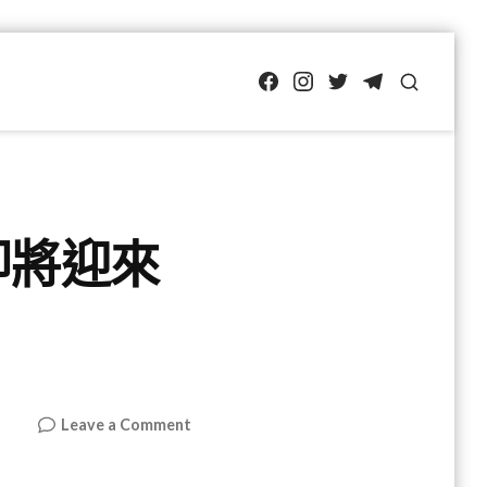
FB
IG
Twitter
TG
SEARCH
業即將迎來
on
Leave a Comment
中
國