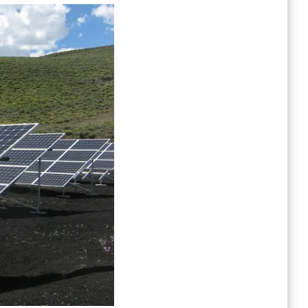
太
陽
能
產
業
Part
2
，
產
業
即
將
迎
來
新
一
代
電
池
技