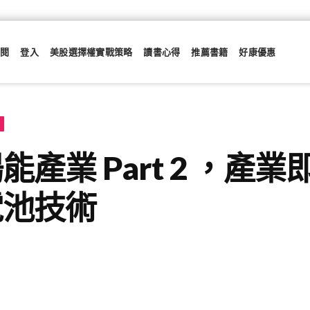
訂閱
登入
美股選擇權實戰策略
讀書心得
推薦書籍
好康優惠
產業 Part 2 ，產
電池技術