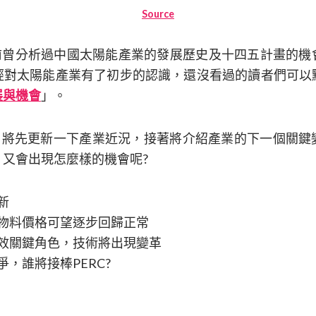
S
ource
個月前曾分析過中國太陽能產業的發展歷史及十四五計畫的
經對太陽能產業有了初步的認識，還沒看過的讀者們可以
展與機會
」。
t 2 將先更新一下產業近況，接著將介紹產業的下一個關
又會出現怎麼樣的機會呢?
新
物料價格可望逐步回歸正常
效關鍵角色，技術將出現變革
T之爭，誰將接棒PERC?