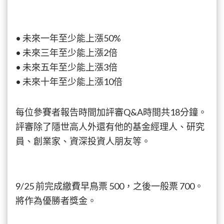
屆
【超
級
• 未來一年至少能上漲50%
潛
力
• 未來三年至少能上漲2倍
股
• 未來五年至少能上漲3倍
競
• 未來十年至少能上漲10倍
賽】
來
啦！
每位參賽者報告時間加評審Q&A時間共18分鐘。
評審除了隱世高人外還有他的基金經理人、研究
員、創業家、資深投資人朋友等。
9/25 前完成繳費早鳥票 500，之後一般票 700。
將作為優勝者獎金。