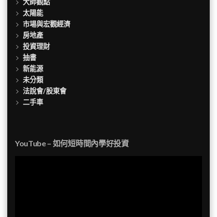
大師觀點
太陽能
市場與宏觀經濟
房地產
投資理財
抽書
新能源
未分類
法說會/股東會
二手車
YouTube – 如何短時間內學好投資
視
訊
播
放
器