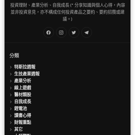
投資理財、產業分析、自我成長 (* 分享知識與個人心得，內容
並非投資意見，亦不構成任何投資產品之要約、要約招攬或建
議。)
FB
IG
Twitter
TG
分類
特斯拉週報
生技產業週報
產業分析
線上遊戲
醫材類股
自我成長
鋰電池
讀書心得
財報重點
其它