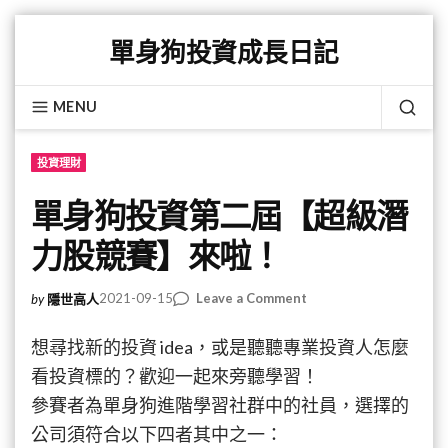
Skip
單身狗投資成長日記
to
content
MENU
SEA
投資理財
單身狗投資第二屆【超級潛
力股競賽】來啦！
on
2021-09-15
Leave a Comment
by
隱世高人
單
身
想尋找新的投資 idea，或是聽聽專業投資人怎麼
狗
看投資標的？歡迎一起來旁聽學習！
投
參賽者為單身狗進階學習社群中的社員，選擇的
資
第
公司須符合以下四者其中之一：
二