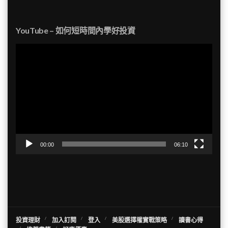
YouTube – 如何短時間內學好投資
視
訊
播
放
器
00:00
06:10
投資理財
加入訂閱
登入
美股選擇權實戰策略
讀書心得