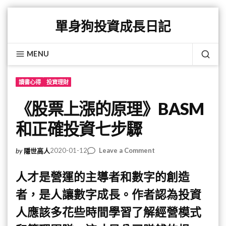
Skip
單身狗投資成長日記
to
content
MENU
SEA
讀書心得
投資理財
《股票上漲的原理》BASM
和正確投資七步驟
on
2020-01-12
Leave a Comment
by
隱世高人
《股
票
人才是營運的主導者和數字的創造
上
者，是人讓數字成長。作者認為投資
漲
的
人應該多花些時間學習了解經營模式
原
理》