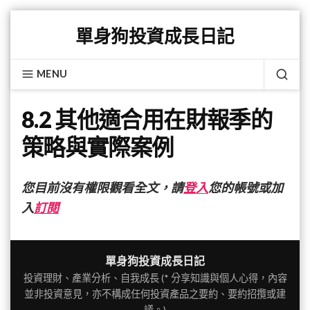
Skip
單身狗投資成長日記
to
content
MENU
SEA
8.2 其他適合用在財報季的
策略與實際案例
您目前沒有權限觀看全文，請
登入
您的帳號或加
入
訂閱
單身狗投資成長日記
投資理財、產業分析、自我成長 (* 分享知識與個人心得，內容
並非投資意見，亦不構成任何投資產品之要約、要約招攬或建
議。)