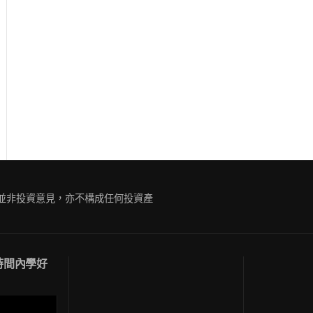
ue
g
容並非投資意見，亦不構成任何投資產
短時間內學好