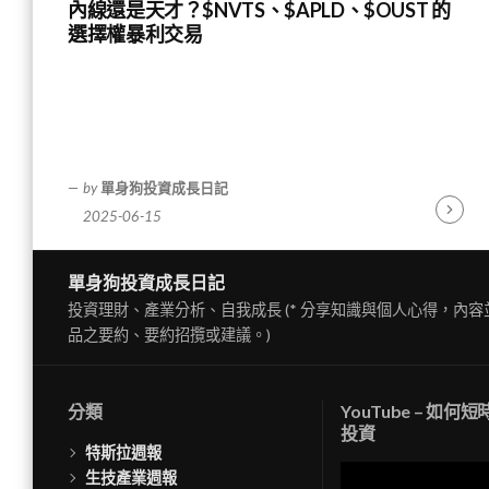
內線還是天才？$NVTS、$APLD、$OUST 的
選擇權暴利交易
by
單身狗投資成長日記
2025-06-15
Contin
Readin
單身狗投資成長日記
投資理財、產業分析、自我成長 (* 分享知識與個人心得，內
品之要約、要約招攬或建議。)
分類
YouTube – 如何
投資
特斯拉週報
視
生技產業週報