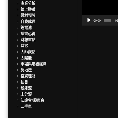
訊
產業分析
播
線上遊戲
放
醫材類股
器
00:00
06
自我成長
鋰電池
讀書心得
財報重點
其它
大師觀點
太陽能
市場與宏觀經濟
房地產
投資理財
抽書
新能源
未分類
法說會/股東會
二手車