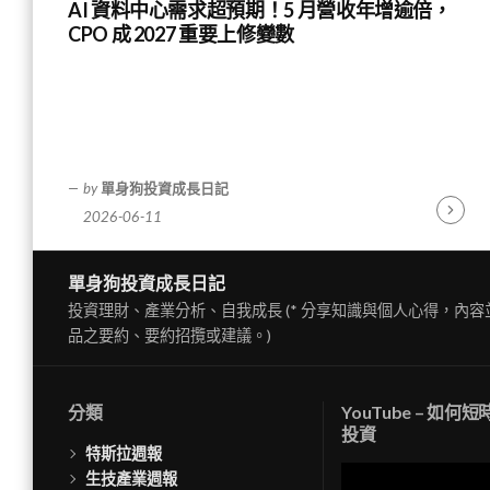
AI 資料中心需求超預期！5 月營收年增逾倍，
CPO 成 2027 重要上修變數
by
單身狗投資成長日記
2026-06-11
Contin
Readin
單身狗投資成長日記
投資理財、產業分析、自我成長 (* 分享知識與個人心得，內
品之要約、要約招攬或建議。)
分類
YouTube – 如何
投資
特斯拉週報
視
生技產業週報