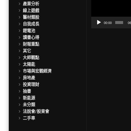
訊
產業分析
播
線上遊戲
放
醫材類股
器
00:00
06
自我成長
鋰電池
讀書心得
財報重點
其它
大師觀點
太陽能
市場與宏觀經濟
房地產
投資理財
抽書
新能源
未分類
法說會/股東會
二手車