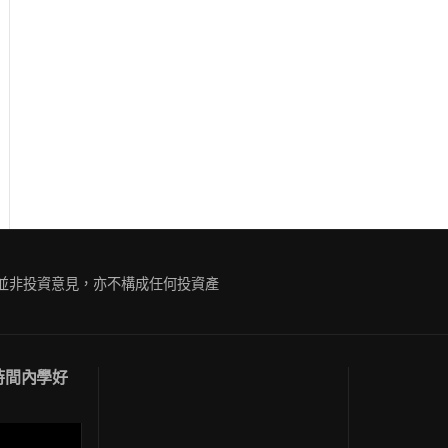
ue
g
容並非投資意見，亦不構成任何投資產
短時間內學好