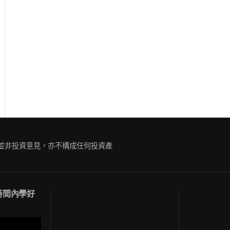
ue
g
容並非投資意見，亦不構成任何投資產
短時間內學好