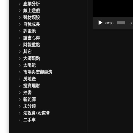
訊
產業分析
播
線上遊戲
放
醫材類股
器
00:00
06
自我成長
鋰電池
讀書心得
財報重點
其它
大師觀點
太陽能
市場與宏觀經濟
房地產
投資理財
抽書
新能源
未分類
法說會/股東會
二手車