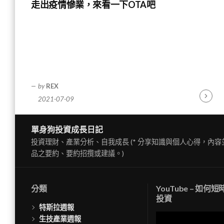
走出疫情慘業，來看一下OTA吧
by
REX
2021-07-09
Contin
Readin
單身狗投資成長日記
投資理財、產業分析、自我成長 (* 分享知識與個人心得，內
品之要約、要約招攬或建議。)
分類
YouTube – 如何
投資
特斯拉週報
視
生技產業週報