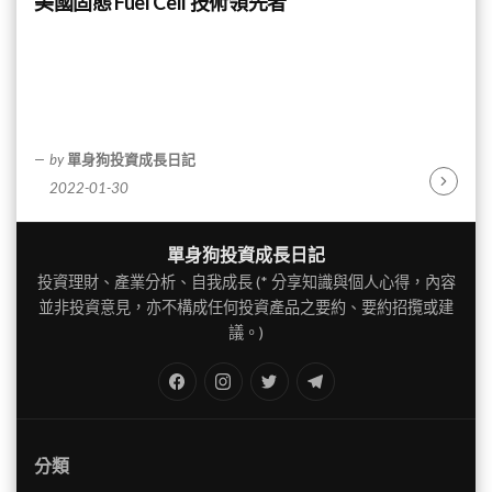
美國固態 Fuel Cell 技術領先者
by
單身狗投資成長日記
2022-01-30
Continu
Reading
單身狗投資成長日記
投資理財、產業分析、自我成長 (* 分享知識與個人心得，內容
並非投資意見，亦不構成任何投資產品之要約、要約招攬或建
議。)
FB
IG
Twitter
TG
分類