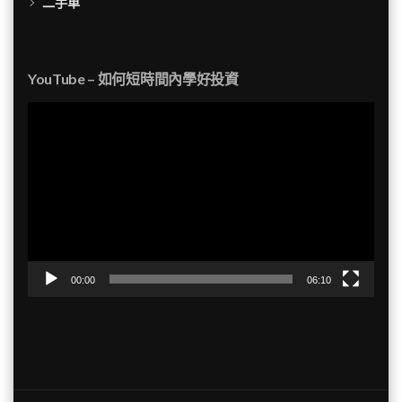
二手車
YouTube – 如何短時間內學好投資
視
訊
播
放
器
00:00
06:10