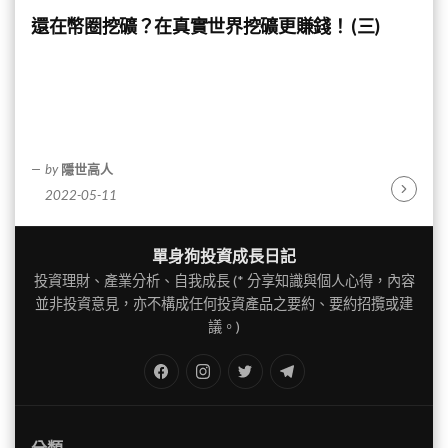
還在幣圈挖礦？在真實世界挖礦更賺錢！ (三)
by
隱世高人
2022-05-11
Continu
Reading
單身狗投資成長日記
投資理財、產業分析、自我成長 (* 分享知識與個人心得，內容
並非投資意見，亦不構成任何投資產品之要約、要約招攬或建
議。)
FB
IG
Twitter
TG
分類