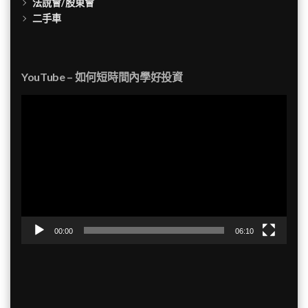
法說會/股東會
二手車
YouTube – 如何短時間內學好投資
視
訊
播
放
器
00:00
06:10