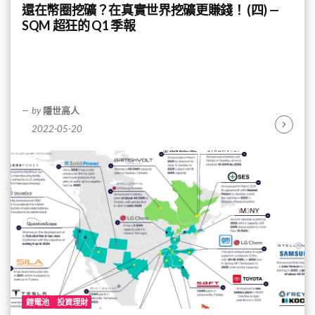
還在幣圈挖礦？在真實世界挖礦更賺錢！ (四) —
SQM 超狂的 Q1 季報
by
隱世高人
2022-05-20
Continu
Reading
鋰電池
投資理財