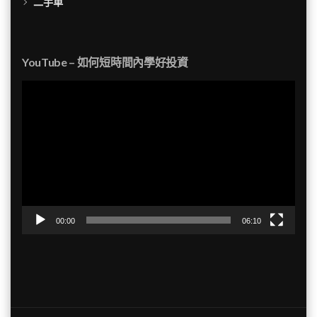
二手車
YouTube – 如何短時間內學好投資
視
訊
播
放
器
00:00
06:10