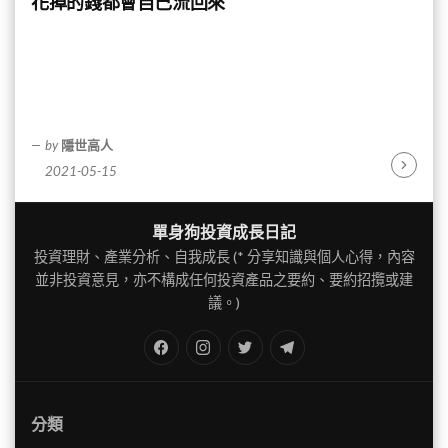
花掉的錢都會自己流回來
by
隱世高人
2021-05-15
Continu
Reading
單身狗投資成長日記
投資理財、產業分析、自我成長 (* 分享知識與個人心得，內容
並非投資意見，亦不構成任何投資產品之要約、要約招攬或建
議。)
FB
IG
Twitter
TG
分類