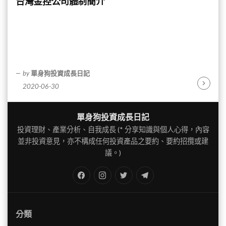
台灣金控公司體制簡介
by
單身狗投資成長日記
2020-06-30
Continu
Reading
單身狗投資成長日記
投資理財、產業分析、自我成長 (* 分享知識與個人心得，內容
並非投資意見，亦不構成任何投資產品之要約、要約招攬或建
議。)
FB
IG
Twitter
TG
分類