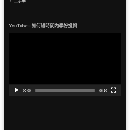
二手車
YouTube – 如何短時間內學好投資
視
訊
播
放
器
00:00
06:10