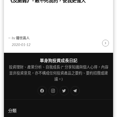
《反脆弱》 – 殺不死我的，使我更強大
by
隱世高人
2020-01-12
Continu
Reading
單身狗投資成長日記
投資理財、產業分析、自我成長 (* 分享知識與個人心得，內容
並非投資意見，亦不構成任何投資產品之要約、要約招攬或建
議。)
FB
IG
Twitter
TG
分類