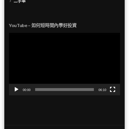
二手車
YouTube – 如何短時間內學好投資
視
訊
播
放
器
00:00
06:10