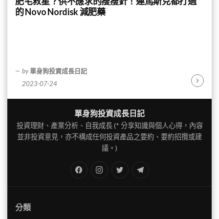
肥宅救星？供不應求的瘦瘦針！連馬斯克都打過
的 Novo Nordisk 減肥藥
by
單身狗投資成長日記
2023-07-24
Continu
Reading
單身狗投資成長日記
投資理財、產業分析、自我成長 (* 分享知識與個人心得，內容
並非投資意見，亦不構成任何投資產品之要約、要約招攬或建
議。)
FB
IG
Twitter
TG
分類