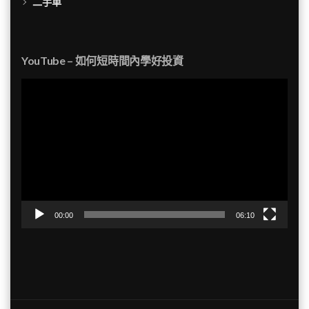
二手車
YouTube – 如何短時間內學好投資
視
訊
播
放
器
00:00
06:10